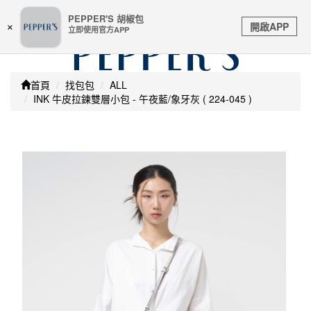
嚴防詐騙 | 本站未透過任何名義要求核對購物資訊 及 信用
PEPPER'S 胡椒包
Toggle
卡號等私人資訊，請立即掛斷並撥打165反詐騙專線
開啟APP
×
立即使用官方APP
navigation
首頁
找包包
ALL
INK 牛皮拉鍊雙層小包 - 午夜藍/象牙灰 ( 224-045 )