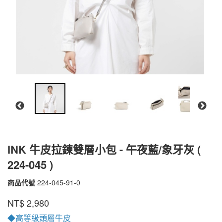
INK 牛皮拉鍊雙層小包 - 午夜藍/象牙灰 (
224-045 )
商品代號
224-045-91-0
224-
045-
品牌
PEPPER'S
NT$
2,980
91-
0
◆高等級頭層牛皮