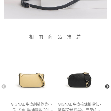
相 關 商 品 推 薦
SIGNAL 牛皮刺繡側背小
SIGNAL 牛皮拉鍊相機包 -
I
包 - 奶油黃/迷霧藍(224-
拿鐵棕/簡約黑/月光灰(224-
粽