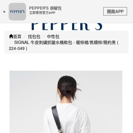
嚴防詐騙 | 本站未透過任何名義要求核對購物資訊 及 信用
PEPPER'S 胡椒包
Toggle
卡號等私人資訊，請立即掛斷並撥打165反詐騙專線
開啟APP
×
立即使用官方APP
navigation
首頁
找包包
中性包
SIGNAL 牛皮刺繡抓皺水桶軟包 - 暖棕橘/焦糖棕/簡約黑 (
224-049 )