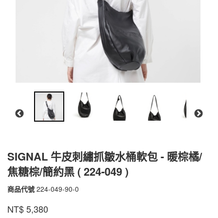
SIGNAL 牛皮刺繡抓皺水桶軟包 - 暖棕橘/
焦糖棕/簡約黑 ( 224-049 )
商品代號
224-049-90-0
224-
049-
品牌
PEPPER'S
NT$
5,380
90-