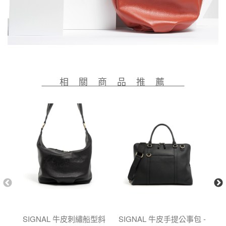
相 關 商 品 推 薦
SIGNAL 牛皮刺繡船型斜
SIGNAL 牛皮手提公事包 -
F