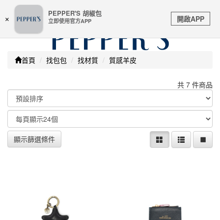
嚴防詐騙 | 本站未透過任何名義要求核對購物資訊 及 信用
PEPPER'S 胡椒包
Toggle
卡號等私人資訊，請立即掛斷並撥打165反詐騙專線
開啟APP
×
立即使用官方APP
navigation
首頁
找包包
找材質
質感羊皮
共 7 件商品
顯示篩選條件