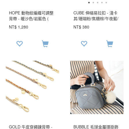
HOPE 動物紋編織可調整
CUBE 伸縮易拉扣 - 淺卡
背帶 - 暖沙色/岩藍色 (
其/珊瑚粉/焦糖棕/午夜藍/
323-004 )
奶霜綠 ( 223-981 )
NT$ 1,280
NT$ 380
GOLD 牛皮穿繩鍊背帶 -
BUBBLE 毛球金屬環掛飾