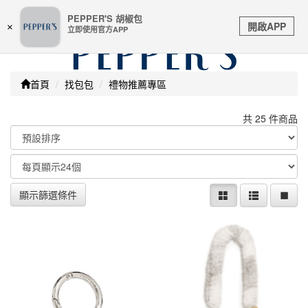
嚴防詐騙 | 本站未透過任何名義要求核對購物資訊 及 信用
PEPPER'S 胡椒包
Toggle
卡號等私人資訊，請立即掛斷並撥打165反詐騙專線
開啟APP
×
立即使用官方APP
navigation
首頁
找包包
禮物推薦專區
共 25 件商品
顯示篩選條件