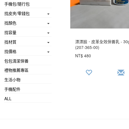
手機包/隨行包
找皮夾/零錢包
找顏色
找容量
漂漂臉．皮革全效保養乳 - 30
找材質
(207-365-00)
找價格
NT$ 480
包包清潔保養
禮物推薦專區
生活小物
手機配件
ALL