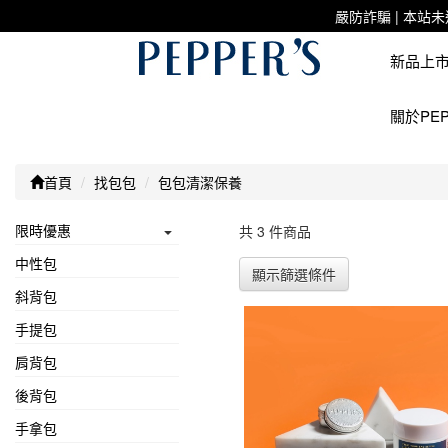
嚴防詐騙 | 本
新品上
關於PEP
首頁
找包包
包包清潔保養
限時優惠
共 3 件商品
中性包
顯示篩選條件
斜背包
手提包
肩背包
後背包
手拿包