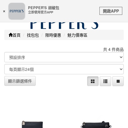
嚴防詐騙 | 本站未透過任何名義要求核對購物資訊 及 信用
PEPPER'S 胡椒包
Toggle
卡號等私人資訊，請立即掛斷並撥打165反詐騙專線
開啟APP
×
立即使用官方APP
navigation
首頁
找包包
限時優惠
魅力價專區
共 4 件商品
顯示篩選條件