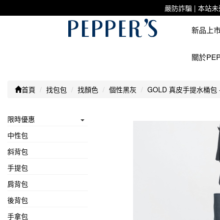
嚴防詐騙 | 本
新品上
關於PEP
首頁
找包包
找顏色
個性黑灰
GOLD 真皮手提水桶包 -
限時優惠
中性包
斜背包
手提包
肩背包
後背包
手拿包