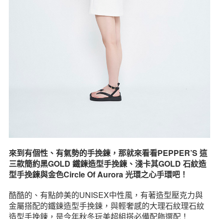
來到有個性、有氣勢的手挽鍊，那就來看看PEPPER’S 這
三款簡約黑GOLD 鐵鍊造型手挽鍊、淺卡其GOLD 石紋造
型手挽鍊與金色Circle Of Aurora 光環之心手環吧！
酷酷的、有點帥美的UNISEX中性風，有著造型壓克力與
金屬搭配的鐵鍊造型手挽鍊，與輕奢感的大理石紋理石紋
造型手挽鍊，是今年秋冬玩美超組搭必備配飾選配！