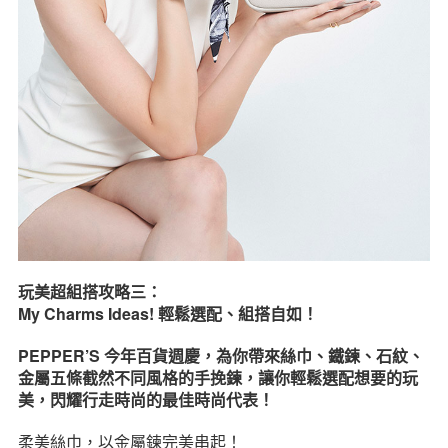
玩美超組搭攻略三：
My Charms Ideas! 輕鬆選配、組搭自如！
PEPPER’S 今年百貨週慶，為你帶來絲巾、鐵鍊、石紋、
金屬五條截然不同風格的手挽鍊，讓你輕鬆選配想要的玩
美，閃耀行走時尚的最佳時尚代表！
柔美絲巾，以金屬鍊完美串起！