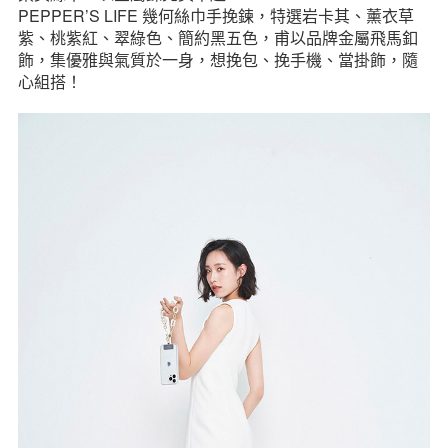
PEPPER’S LIFE 幾何絲巾手挽鍊，特選岩卡其、薰衣草
紫、桃紫紅、翠綠色、簡約黑五色，甫以品牌金屬飛馬釦
飾，集優雅與氣質於一身，想挽包、挽手機、當掛飾，隨
心組搭！