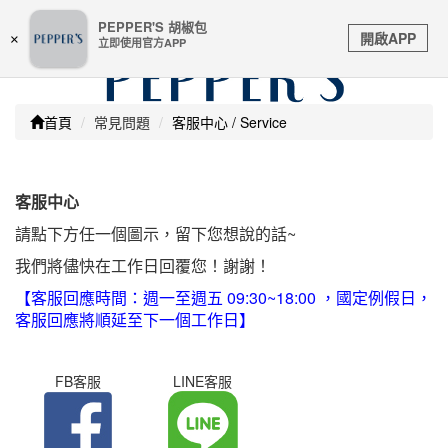
嚴防詐騙 | 本站未透過任何名義要求核對購物資訊 及 信用
PEPPER'S 胡椒包
Toggle
卡號等私人資訊，請立即掛斷並撥打165反詐騙專線
開啟APP
×
立即使用官方APP
navigation
首頁
常見問題
客服中心 / Service
客服中心
請點下方任一個圖示，留下您想說的話~
我們將儘快在工作日回覆您！謝謝！
【客服回應時間：週一至週五 09:30~18:00 ，國定例假日，
客服回應將順延至下一個工作日】
FB客服
LINE客服