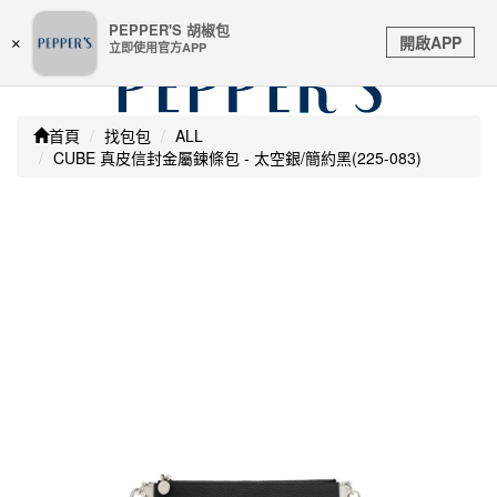
嚴防詐騙 | 本站未透過任何名義要求核對購物資訊 及 信用
PEPPER'S 胡椒包
Toggle
卡號等私人資訊，請立即掛斷並撥打165反詐騙專線
開啟APP
×
立即使用官方APP
navigation
首頁
找包包
ALL
CUBE 真皮信封金屬鍊條包 - 太空銀/簡約黑(225-083)