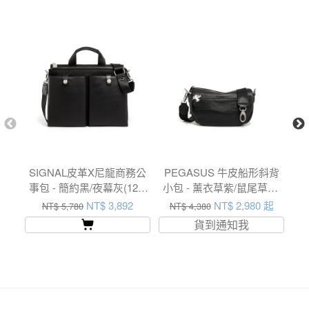
SIGNAL皮革X尼龍商務公
PEGASUS 牛皮船形斜背
P
事包 - 簡約黑/夜幕灰(125-
小包 - 薰衣草紫/鼠尾草綠/
方
005)
簡約黑(224-075)
NT$ 3,892
NT$ 2,980 起
NT$ 5,780
NT$ 4,380
貨到通知我