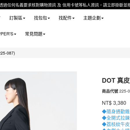
站未透過任何名義要求核對購物資訊 及 信用卡號等私人資訊，請立即掛斷並撥
市
訂製區
找包包
找配件
主題企劃
PER'S
常見問題
5-087)
DOT 真皮
商品代號
225-0
225-
087-
品牌
PEPP
NT$
3,380
90-
0
◆隨身通勤錐
◆全開式拉鍊
◆荔枝紋牛皮