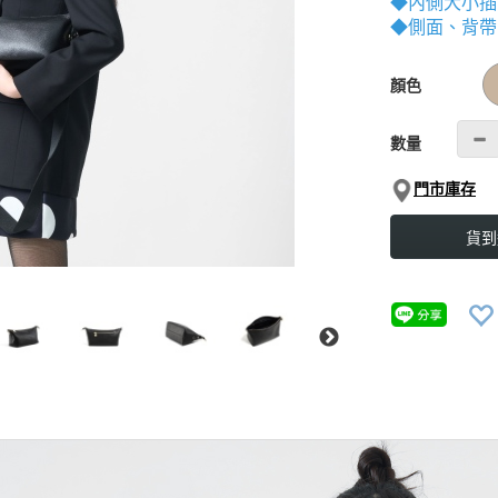
◆內側大小插
◆側面、背帶
GOODS000000
顏色
數量
門市庫存
貨到