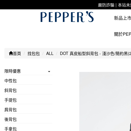
嚴防詐騙 | 本
新品上
關於PEP
首頁
找包包
ALL
DOT 真皮船型斜背包 - 淺沙色/簡約黑(22
限時優惠
中性包
斜背包
手提包
肩背包
後背包
手拿包