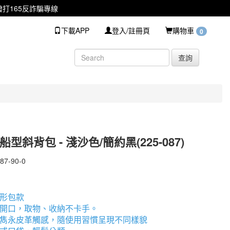
打165反詐騙專線
下載APP
登入/註冊頁
購物車
0
查詢
船型斜背包 - 淺沙色/簡約黑(225-087)
87-90-0
ER'S
形包款
開口，取物、收納不卡手。
雋永皮革觸感，隨使用習慣呈現不同樣貌