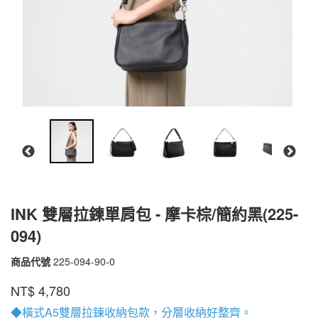
INK 雙層拉鍊單肩包 - 摩卡棕/簡約黑(225-
094)
商品代號
225-094-90-0
225-
094-
品牌
PEPPER'S
NT$
4,780
90-
0
◆橫式A5雙層拉鍊收納包款，分層收納好整齊。