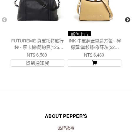
新色上市
FUTUREME 真皮托特旅行
INK 牛皮翻蓋單肩方包 - 檸
P
袋 - 摩卡棕/簡約黑(125-
檬黃/雲杉綠/象牙灰(224-
小
007)
053)
NT$ 6,580
NT$ 6,480
N
貨到通知我
ABOUT PEPPER'S
品牌故事