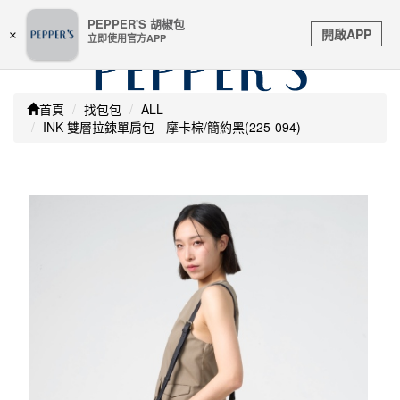
嚴防詐騙 | 本站未透過任何名義要求核對購物資訊 及 信用
PEPPER'S 胡椒包
Toggle
卡號等私人資訊，請立即掛斷並撥打165反詐騙專線
開啟APP
×
立即使用官方APP
navigation
首頁
找包包
ALL
INK 雙層拉鍊單肩包 - 摩卡棕/簡約黑(225-094)