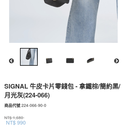
SIGNAL 牛皮卡片零錢包 - 拿鐵棕/簡約黑/
月光灰(224-066)
商品代號
224-066-90-0
224-
066-
品牌
PEPPER'S
NT$
1,680
90-
NT$
990
0