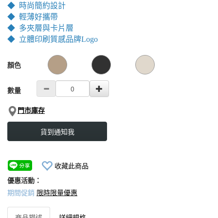
◆ 時尚簡約設計
◆ 輕薄好攜帶
◆ 多夾層與卡片層
◆ 立體印刷質感品牌Logo
GOODS000000000000001778235
GOODS00000000000000177927
顏色
數量
門市庫存
貨到通知我
收藏此商品
優惠活動：
期間促銷
限時限量優惠
商品描述
詳細規格