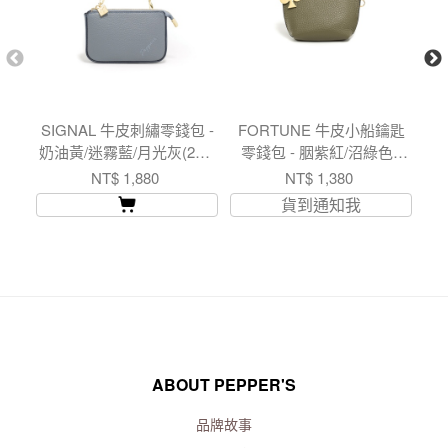
SIGNAL 牛皮刺繡零錢包 -
FORTUNE 牛皮小船鑰匙
C
奶油黃/迷霧藍/月光灰(224-
零錢包 - 胭紫紅/沼綠色 (
包
057)
223-935 ) USD$ 44.8
NT$ 1,880
NT$ 1,380
貨到通知我
ABOUT PEPPER'S
品牌故事