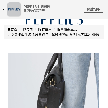
嚴防詐騙 | 本站未透過任何名義要求核對購物資訊 及 信用
PEPPER'S 胡椒包
Toggle
卡號等私人資訊，請立即掛斷並撥打165反詐騙專線
開啟APP
×
立即使用官方APP
navigation
首頁
找包包
限時優惠
限量優惠專區
SIGNAL 牛皮卡片零錢包 - 拿鐵棕/簡約黑/月光灰(224-066)