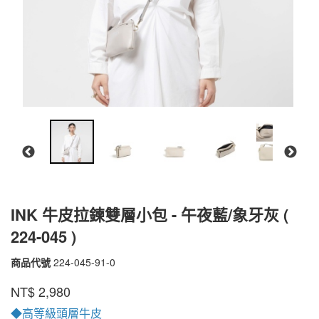
INK 牛皮拉鍊雙層小包 - 午夜藍/象牙灰 (
224-045 )
商品代號
224-045-91-0
224-
045-
品牌
PEPPER'S
NT$
2,980
91-
0
◆高等級頭層牛皮