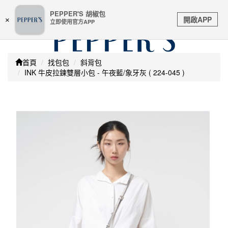
嚴防詐騙 | 本站未透過任何名義要求核對購物資訊 及 信用
PEPPER'S 胡椒包
Toggle
卡號等私人資訊，請立即掛斷並撥打165反詐騙專線
開啟APP
×
立即使用官方APP
navigation
首頁
找包包
斜背包
INK 牛皮拉鍊雙層小包 - 午夜藍/象牙灰 ( 224-045 )