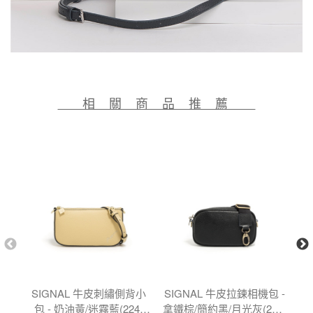
相 關 商 品 推 薦
SIGNAL 牛皮刺繡側背小
SIGNAL 牛皮拉鍊相機包 -
I
包 - 奶油黃/迷霧藍(224-
拿鐵棕/簡約黑/月光灰(224-
粽