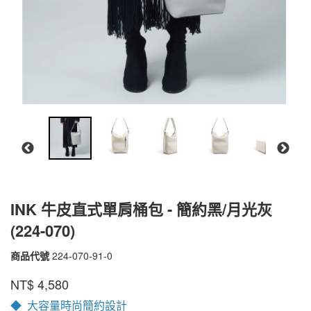
INK 牛皮直式單肩桶包 - 簡約黑/月光灰
(224-070)
商品代號
224-070-91-0
224-
070-
品牌
PEPPER'S
NT$
4,580
91-
0
◆ 大容量時尚簡約設計