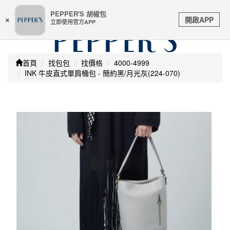
嚴防詐騙 | 本站未透過任何名義要求核對購物資訊 及 信用
PEPPER'S 胡椒包
Toggle
卡號等私人資訊，請立即掛斷並撥打165反詐騙專線
開啟APP
×
立即使用官方APP
navigation
首頁
找包包
找價格
4000-4999
INK 牛皮直式單肩桶包 - 簡約黑/月光灰(224-070)