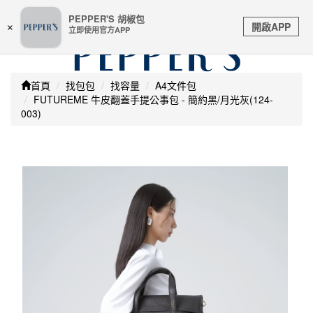
嚴防詐騙 | 本站未透過任何名義要求核對購物資訊 及 信用
PEPPER'S 胡椒包
Toggle
卡號等私人資訊，請立即掛斷並撥打165反詐騙專線
開啟APP
×
立即使用官方APP
navigation
首頁
找包包
找容量
A4文件包
FUTUREME 牛皮翻蓋手提公事包 - 簡約黑/月光灰(124-
003)