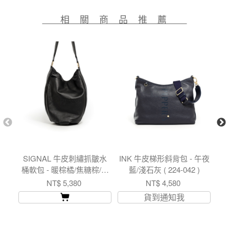
相 關 商 品 推 薦
SIGNAL 牛皮刺繡抓皺水
INK 牛皮梯形斜背包 - 午夜
S
桶軟包 - 暖棕橘/焦糖棕/簡
藍/淺石灰 ( 224-042 )
拿
約黑 ( 224-049 )
NT$ 5,380
NT$ 4,580
貨到通知我