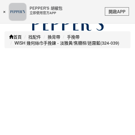
嚴防詐騙 | 本站未透過任何名義要求核對購物資訊 及 信用
PEPPER'S 胡椒包
Toggle
卡號等私人資訊，請立即掛斷並撥打165反詐騙專線
開啟APP
×
立即使用官方APP
navigation
首頁
找配件
換背帶
手挽帶
WISH 幾何絲巾手挽鍊 - 淡雅黃/焦糖棕/迷霧藍(324-039)