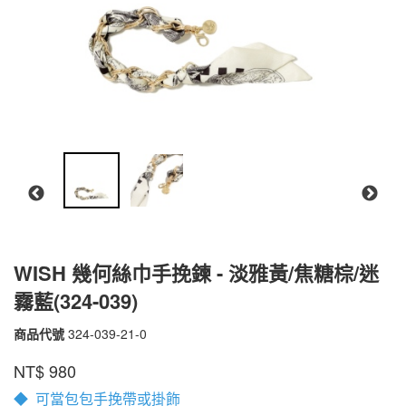
WISH 幾何絲巾手挽鍊 - 淡雅黃/焦糖棕/迷
霧藍(324-039)
商品代號
324-039-21-0
324-
039-
品牌
PEPPER'S
NT$
980
21-
0
◆ 可當包包手挽帶或掛飾