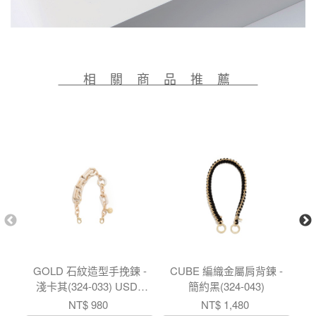
相 關 商 品 推 薦
GOLD 石紋造型手挽鍊 -
CUBE 編織金屬肩背鍊 -
C
淺卡其(324-033) USD$
簡約黑(324-043)
卡
30.6
NT$ 980
NT$ 1,480