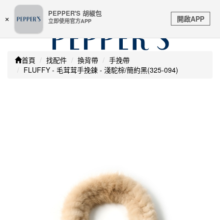
嚴防詐騙 | 本站未透過任何名義要求核對購物資訊 及 信用
PEPPER'S 胡椒包
Toggle
卡號等私人資訊，請立即掛斷並撥打165反詐騙專線
開啟APP
×
立即使用官方APP
navigation
首頁
找配件
換背帶
手挽帶
FLUFFY - 毛茸茸手挽鍊 - 淺駝棕/簡約黑(325-094)