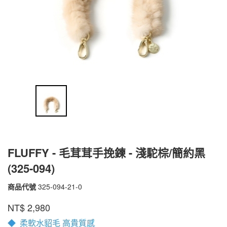
FLUFFY - 毛茸茸手挽鍊 - 淺駝棕/簡約黑
(325-094)
商品代號
325-094-21-0
325-
094-
品牌
PEPPER'S
NT$
2,980
21-
0
◆ 柔軟水貂毛 高貴質感