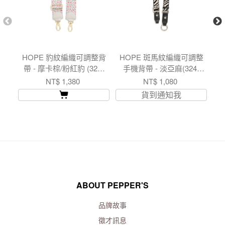
HOPE 豹紋編織可調整背
HOPE 斑馬紋編織可調整
H
帶 - 摩卡棕/粉紅豹 (324-
手機背帶 - 淡亞麻(324-
機
029) USD$ 44.8
030)
NT$ 1,380
NT$ 1,080
貨到通知我
ABOUT PEPPER'S
品牌故事
徵才訊息