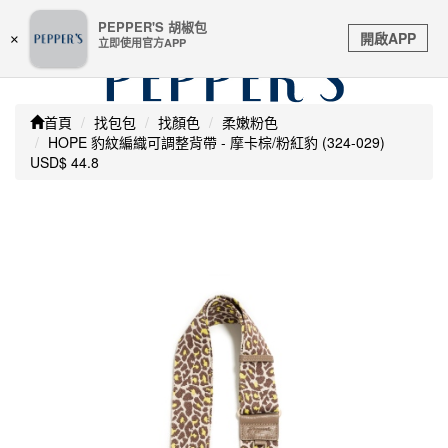
嚴防詐騙 | 本站未透過任何名義要求核對購物資訊 及 信用
PEPPER'S 胡椒包
Toggle
卡號等私人資訊，請立即掛斷並撥打165反詐騙專線
開啟APP
×
立即使用官方APP
navigation
首頁
找包包
找顏色
柔嫩粉色
HOPE 豹紋編織可調整背帶 - 摩卡棕/粉紅豹 (324-029)
USD$ 44.8